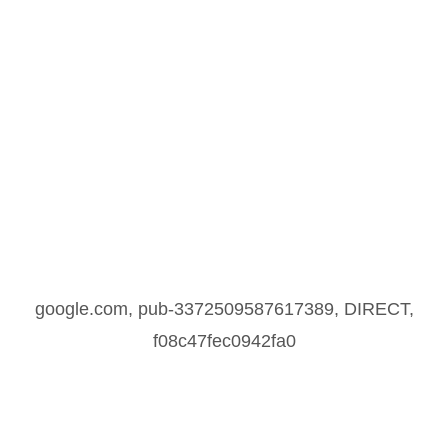
google.com, pub-3372509587617389, DIRECT,
f08c47fec0942fa0