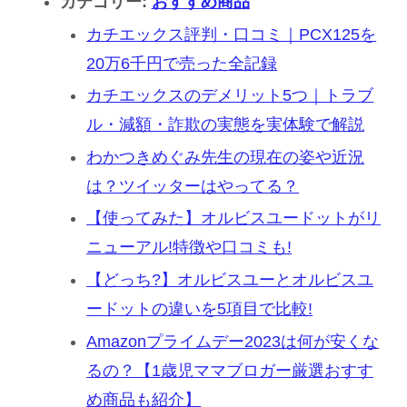
カテゴリー:
おすすめ商品
カチエックス評判・口コミ｜PCX125を
20万6千円で売った全記録
カチエックスのデメリット5つ｜トラブ
ル・減額・詐欺の実態を実体験で解説
わかつきめぐみ先生の現在の姿や近況
は？ツイッターはやってる？
【使ってみた】オルビスユードットがリ
ニューアル!特徴や口コミも!
【どっち?】オルビスユーとオルビスユ
ードットの違いを5項目で比較!
Amazonプライムデー2023は何が安くな
るの？【1歳児ママブロガー厳選おすす
め商品も紹介】