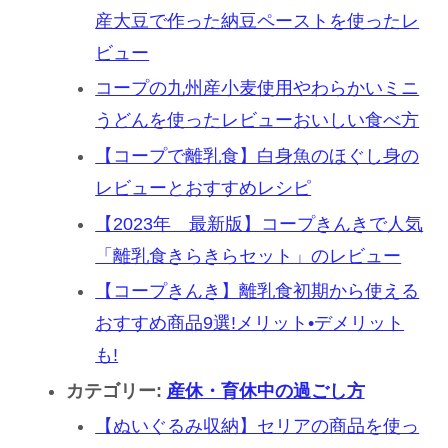
産大豆で作った納豆ペーストを使ったレ
ビュー
コープの九州産小麦使用やわらかいミニ
うどんを使ったレビューおいしい食べ方
【コープで離乳食】白身魚のほぐし身の
レビューとおすすめレシピ
【2023年 最新版】コープきんきで人気
「離乳食きらきらセット」のレビュー
【コープきんき】離乳食初期から使える
おすすめ商品9選!メリット•デメリット
も!
カテゴリー:
産休・育休中の過ごし方
【ぬいぐるみ収納】セリアの商品を使っ