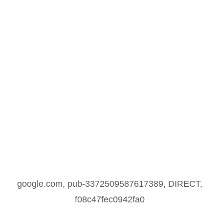
google.com, pub-3372509587617389, DIRECT,
f08c47fec0942fa0