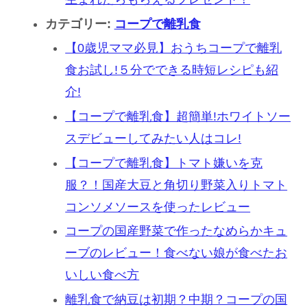
カテゴリー:
コープで離乳食
【0歳児ママ必見】おうちコープで離乳
食お試し!５分でできる時短レシピも紹
介!
【コープで離乳食】超簡単!ホワイトソー
スデビューしてみたい人はコレ!
【コープで離乳食】トマト嫌いを克
服？！国産大豆と角切り野菜入りトマト
コンソメソースを使ったレビュー
コープの国産野菜で作ったなめらかキュ
ーブのレビュー！食べない娘が食べたお
いしい食べ方
離乳食で納豆は初期？中期？コープの国