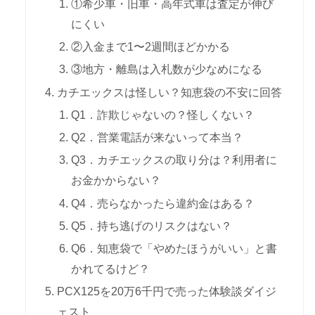
①希少車・旧車・高年式車は査定が伸び
にくい
②入金まで1〜2週間ほどかかる
③地方・離島は入札数が少なめになる
カチエックスは怪しい？知恵袋の不安に回答
Q1．詐欺じゃないの？怪しくない？
Q2．営業電話が来ないって本当？
Q3．カチエックスの取り分は？利用者に
お金かからない？
Q4．売らなかったら違約金はある？
Q5．持ち逃げのリスクはない？
Q6．知恵袋で「やめたほうがいい」と書
かれてるけど？
PCX125を20万6千円で売った体験談ダイジ
ェスト