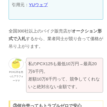
引用元：
YUウェブ
全国300社以上のバイク販売店が
オークション形
式で入札
するから、業者同士が競り合って価格が
吊り上がります。
私のPCX125も最低10万円→最高20
万6千円。
PCX125を売
ったアラフォ
差額10万6千円って、競争してくれな
ーママ
いと絶対出ない金額です。
③何台売ってもトラブルゼロで安心