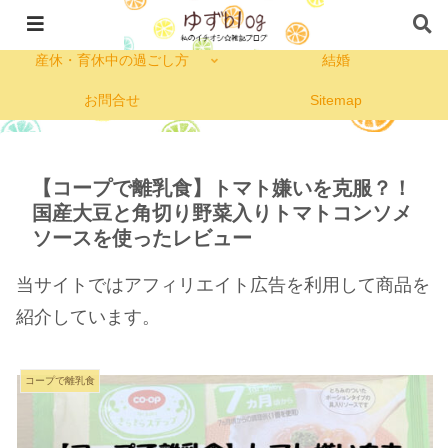
私のプロフィール
コープ
産休・育休中の過ごし方
結婚
お問合せ
Sitemap
【コープで離乳食】トマト嫌いを克服？！
国産大豆と角切り野菜入りトマトコンソメ
ソースを使ったレビュー
当サイトではアフィリエイト広告を利用して商品を
紹介しています。
コープで離乳食