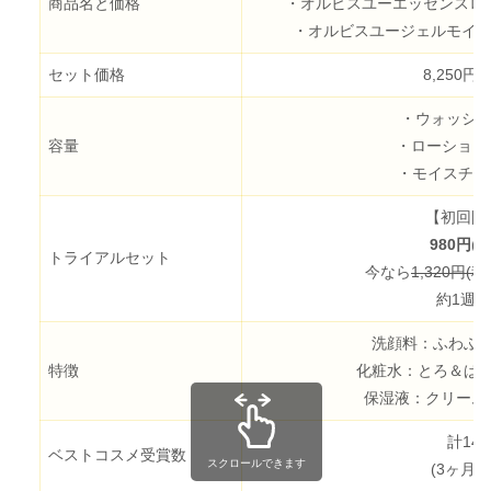
商品名と価格
・オルビスユーエッセンスローシ
・オルビスユージェルモイスチャ
セット価格
8,250円(
・ウォッシュ：
容量
・ローション：
・モイスチャ
【初回限
980円
(
トライアルセット
今なら
1,320円(税
約1週
洗顔料：ふわふ
特徴
化粧水：とろ＆ぱ
保湿液：クリーム
計14
ベストコスメ受賞数
スクロールできます
(3ヶ月間