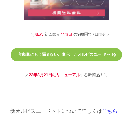
＼
NEW!
初回限定
44％off
の
980円
で7日間分／
年齢肌にもう悩まない。進化したオルビスユー ドット
／
23年8月21日にリニューアル
する新商品！＼
新オルビスユードットについて詳しくは
こちら