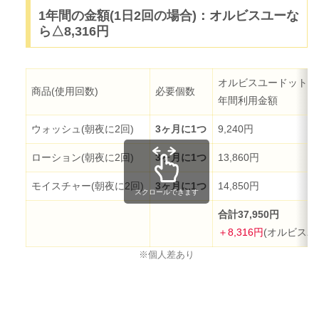
1年間の金額(1日2回の場合)：オルビスユーな
ら△8,316円
オルビスユードット
商品(使用回数)
必要個数
年間利用金額
ウォッシュ(朝夜に2回)
3ヶ月に1つ
9,240円
ローション(朝夜に2回)
3ヶ月に1つ
13,860円
モイスチャー(朝夜に2回)
3ヶ月に1つ
14,850円
スクロールできます
合計37,950円
＋8,316円
(オルビスユ
※個人差あり