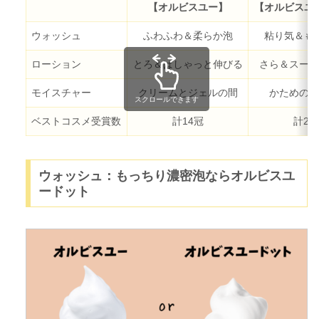
【オルビスユー】
【オルビスユ
ウォッシュ
ふわふわ＆柔らか泡
粘り気＆も
ローション
とろ＆ぱしゃっと伸びる
さら＆スーっ
モイスチャー
クリームとジェルの間
かためのク
スクロールできます
ベストコスメ受賞数
計14冠
計24
ウォッシュ：もっちり濃密泡ならオルビスユ
ードット