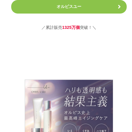
オルビスユー
／
累計販売
1325万個
突破
！＼