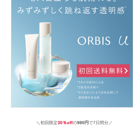
＼初回限定
30％off
の
980円
で7日間分／