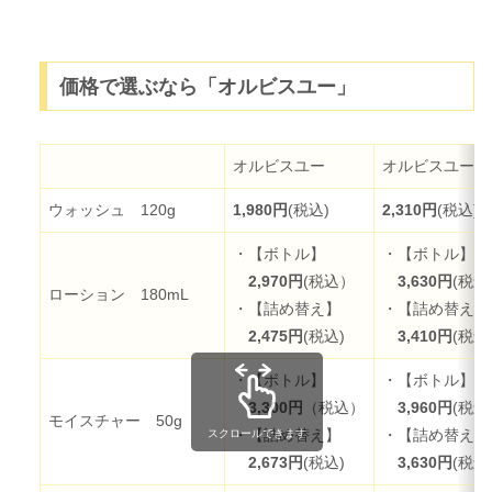
価格で選ぶなら「オルビスユー」
オルビスユー
オルビスユード
ウォッシュ 120g
1,980円
(税込)
2,310円
(税込)
＋
・【ボトル】
・【ボトル】
2,970円
(税込）
3,630円
(税込
ローション 180mL
・【詰め替え】
・【詰め替え】
2,475円
(税込)
3,410円
(税込
・【ボトル】
・【ボトル】
3,300円
（税込）
3,960円
(税込
モイスチャー 50g
・【詰め替え】
・【詰め替え】
スクロールできます
2,673円
(税込)
3,630円
(税込