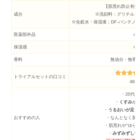
【肌荒れ防止有効
成分
※洗顔料：グリチルリ
※化粧水・保湿液：DF-パンテノ
医薬部外品
○
保湿感
○
香料
無油分・無香
トライアルセットの口コミ
48件
・20代後
・
くすみ
が
・
うるおいが足り
おすすめの人
・なんとなく肌
・肌荒れや”ゆら
・
みずみずしい