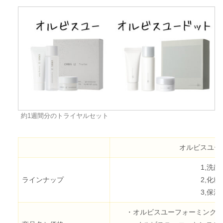
約1週間分のトライヤルセット
オルビスユー
1,洗顔
ラインナップ
2,化粧
3,保湿
・オルビスユーフォーミングウォッ